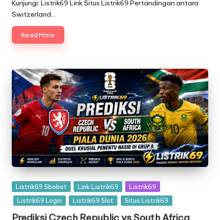
Kunjungi: Listrik69 Link Situs Listrik69 Pertandingan antara
Switzerland…
Read More
Posted
Listrik69 Sbobet
Link Listrik69
Listrik69
in
Listrik69 Login
Listrik69 Slot
Situs Listrik69
Prediksi Czech Republic vs South Africa