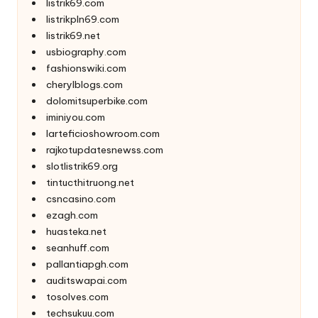
listrik69.com
listrikpln69.com
listrik69.net
usbiography.com
fashionswiki.com
cherylblogs.com
dolomitsuperbike.com
iminiyou.com
larteficioshowroom.com
rajkotupdatesnewss.com
slotlistrik69.org
tintucthitruong.net
csncasino.com
ezagh.com
huasteka.net
seanhuff.com
pallantiapgh.com
auditswapai.com
tosolves.com
techsukuu.com