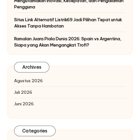
Mengutamakan Inovasi, Kecepatan, dan Pengalaman
Pengguna
Situs Link Alternatif Listrik69 Jadi Pilihan Tepat untuk
Akses Tanpa Hambatan
Ramalan Juara Piala Dunia 2026: Spain vs Argentina,
Siapa yang Akan Mengangkat Trofi?
Archives
Agustus 2026
Juli 2026
Juni 2026
Categories