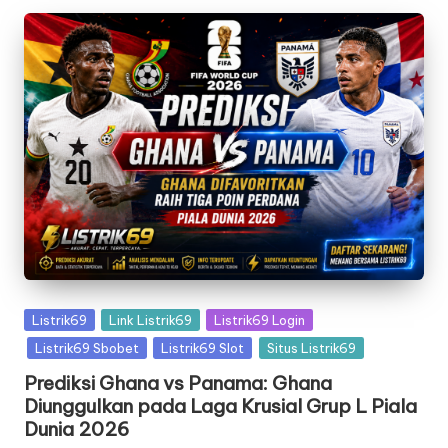
Posted
Listrik69
Link Listrik69
Listrik69 Login
in
Listrik69 Sbobet
Listrik69 Slot
Situs Listrik69
Prediksi Ghana vs Panama: Ghana
Diunggulkan pada Laga Krusial Grup L Piala
Dunia 2026