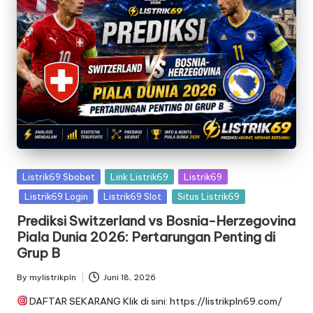
Posted
Listrik69 Sbobet
Link Listrik69
Listrik69
in
Listrik69 Login
Listrik69 Slot
Situs Listrik69
Prediksi Switzerland vs Bosnia-Herzegovina
Piala Dunia 2026: Pertarungan Penting di
Grup B
By
mylistrikpln
Juni 18, 2026
Posted
by
DAFTAR SEKARANG Klik di sini: https://listrikpln69.com/