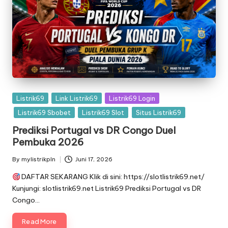
Posted
Listrik69
Link Listrik69
Listrik69 Login
in
Listrik69 Sbobet
Listrik69 Slot
Situs Listrik69
Prediksi Portugal vs DR Congo Duel
Pembuka 2026
By
mylistrikpln
Juni 17, 2026
Posted
by
DAFTAR SEKARANG Klik di sini: https://slotlistrik69.net/
Kunjungi: slotlistrik69.net Listrik69 Prediksi Portugal vs DR
Congo…
Read More