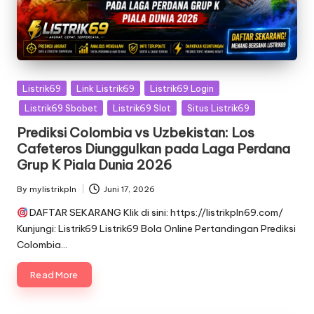
Posted
Listrik69
Link Listrik69
Listrik69 Login
in
Listrik69 Sbobet
Listrik69 Slot
Situs Listrik69
Prediksi Colombia vs Uzbekistan: Los
Cafeteros Diunggulkan pada Laga Perdana
Grup K Piala Dunia 2026
By
mylistrikpln
Juni 17, 2026
Posted
by
DAFTAR SEKARANG Klik di sini: https://listrikpln69.com/
Kunjungi: Listrik69 Listrik69 Bola Online Pertandingan Prediksi
Colombia…
Read More