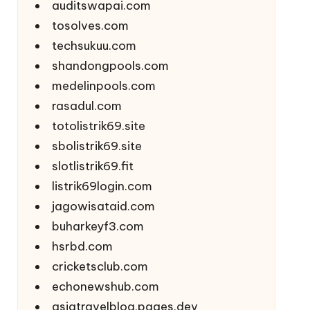
auditswapai.com
tosolves.com
techsukuu.com
shandongpools.com
medelinpools.com
rasadul.com
totolistrik69.site
sbolistrik69.site
slotlistrik69.fit
listrik69login.com
jagowisataid.com
buharkeyf3.com
hsrbd.com
cricketsclub.com
echonewshub.com
asiatravelblog.pages.dev