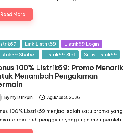
Read More
sted
istrik69
Link Listrik69
Listrik69 Login
istrik69 Sbobet
Listrik69 Slot
Situs Listrik69
onus 100% Listrik69: Promo Menarik
ntuk Menambah Pengalaman
ermain
By
mylistrikpln
Agustus 3, 2026
ted
nus 100% Listrik69 menjadi salah satu promo yang
nyak dicari oleh pengguna yang ingin memperoleh…