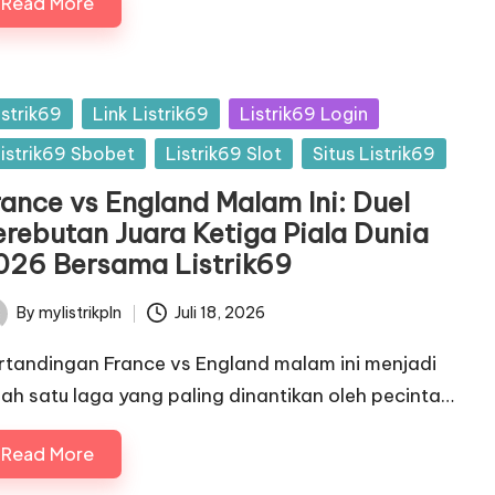
Read More
sted
istrik69
Link Listrik69
Listrik69 Login
istrik69 Sbobet
Listrik69 Slot
Situs Listrik69
rance vs England Malam Ini: Duel
erebutan Juara Ketiga Piala Dunia
026 Bersama Listrik69
By
mylistrikpln
Juli 18, 2026
ted
rtandingan France vs England malam ini menjadi
lah satu laga yang paling dinantikan oleh pecinta…
Read More