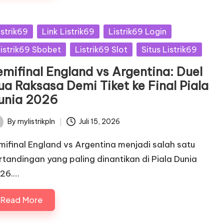
sted
istrik69
Link Listrik69
Listrik69 Login
istrik69 Sbobet
Listrik69 Slot
Situs Listrik69
emifinal England vs Argentina: Duel
ua Raksasa Demi Tiket ke Final Piala
unia 2026
By
mylistrikpln
Juli 15, 2026
ted
mifinal England vs Argentina menjadi salah satu
rtandingan yang paling dinantikan di Piala Dunia
26.…
Read More