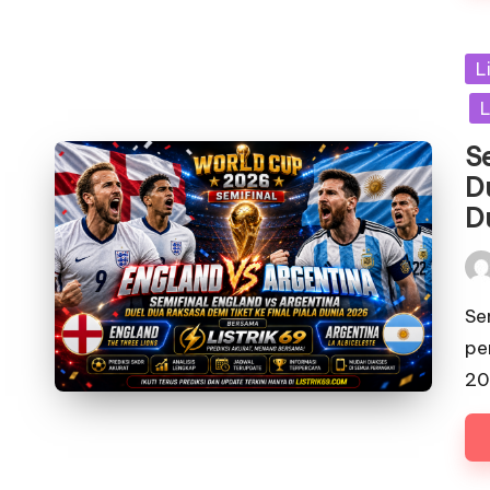
Po
L
in
L
S
D
D
Pos
by
Se
pe
20