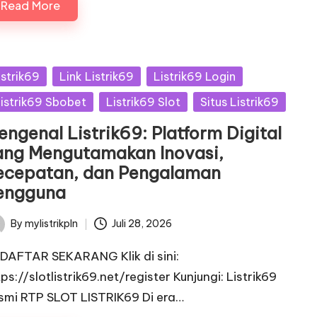
Read More
sted
istrik69
Link Listrik69
Listrik69 Login
istrik69 Sbobet
Listrik69 Slot
Situs Listrik69
engenal Listrik69: Platform Digital
ang Mengutamakan Inovasi,
ecepatan, dan Pengalaman
engguna
By
mylistrikpln
Juli 28, 2026
ted
DAFTAR SEKARANG Klik di sini:
ps://slotlistrik69.net/register Kunjungi: Listrik69
smi RTP SLOT LISTRIK69 Di era…