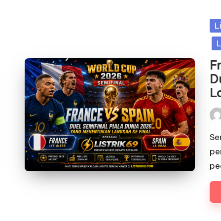
Po
L
in
L
Fr
D
L
Pos
by
Se
pe
pe