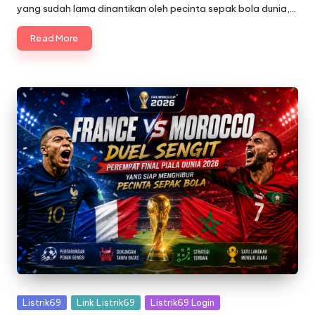
yang sudah lama dinantikan oleh pecinta sepak bola dunia,…
Read More
Posted
Listrik69
Link Listrik69
Listrik69 Login