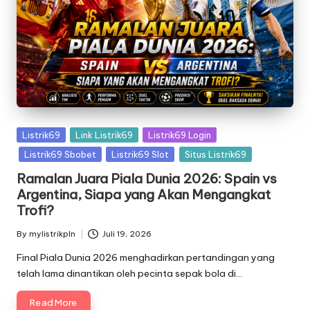
Posted
Listrik69
Link Listrik69
Listrik69 Login
in
Listrik69 Sbobet
Listrik69 Slot
Situs Listrik69
Ramalan Juara Piala Dunia 2026: Spain vs
Argentina, Siapa yang Akan Mengangkat
Trofi?
By
mylistrikpln
Juli 19, 2026
Posted
by
Final Piala Dunia 2026 menghadirkan pertandingan yang
telah lama dinantikan oleh pecinta sepak bola di…
Read More