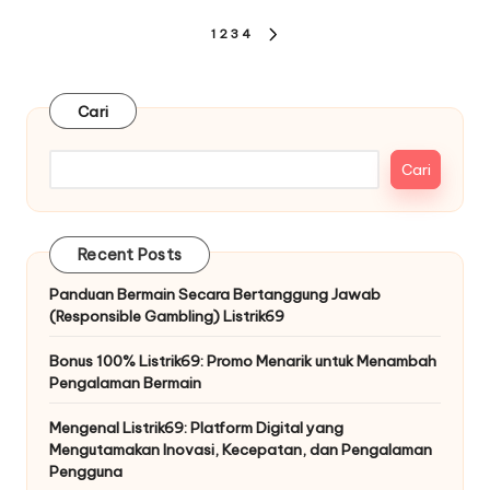
Paginasi
1
2
3
4
NEXT
pos
PAGE
Cari
Cari
Recent Posts
Panduan Bermain Secara Bertanggung Jawab
(Responsible Gambling) Listrik69
Bonus 100% Listrik69: Promo Menarik untuk Menambah
Pengalaman Bermain
Mengenal Listrik69: Platform Digital yang
Mengutamakan Inovasi, Kecepatan, dan Pengalaman
Pengguna