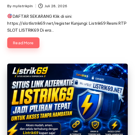
By
mylistrikpln
Juli 28, 2026
Posted
by
DAFTAR SEKARANG Klik di sini:
https://slotlistrik69.net/register Kunjungi: Listrik69 Resmi RTP
SLOT LISTRIK69 Di era…
Read More