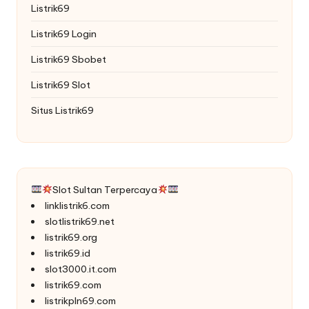
Listrik69
Listrik69 Login
Listrik69 Sbobet
Listrik69 Slot
Situs Listrik69
Slot Sultan Terpercaya
linklistrik6.com
slotlistrik69.net
listrik69.org
listrik69.id
slot3000.it.com
listrik69.com
listrikpln69.com