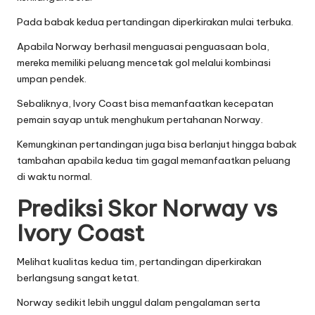
Pada babak kedua pertandingan diperkirakan mulai terbuka.
Apabila Norway berhasil menguasai penguasaan bola,
mereka memiliki peluang mencetak gol melalui kombinasi
umpan pendek.
Sebaliknya, Ivory Coast bisa memanfaatkan kecepatan
pemain sayap untuk menghukum pertahanan Norway.
Kemungkinan pertandingan juga bisa berlanjut hingga babak
tambahan apabila kedua tim gagal memanfaatkan peluang
di waktu normal.
Prediksi Skor Norway vs
Ivory Coast
Melihat kualitas kedua tim, pertandingan diperkirakan
berlangsung sangat ketat.
Norway sedikit lebih unggul dalam pengalaman serta