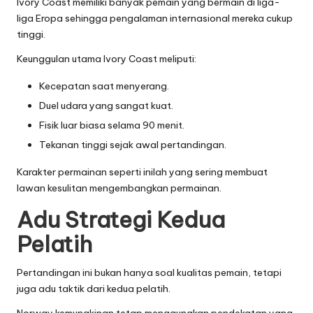
Ivory Coast memiliki banyak pemain yang bermain di liga-
liga Eropa sehingga pengalaman internasional mereka cukup
tinggi.
Keunggulan utama Ivory Coast meliputi:
Kecepatan saat menyerang.
Duel udara yang sangat kuat.
Fisik luar biasa selama 90 menit.
Tekanan tinggi sejak awal pertandingan.
Karakter permainan seperti inilah yang sering membuat
lawan kesulitan mengembangkan permainan.
Adu Strategi Kedua
Pelatih
Pertandingan ini bukan hanya soal kualitas pemain, tetapi
juga adu taktik dari kedua pelatih.