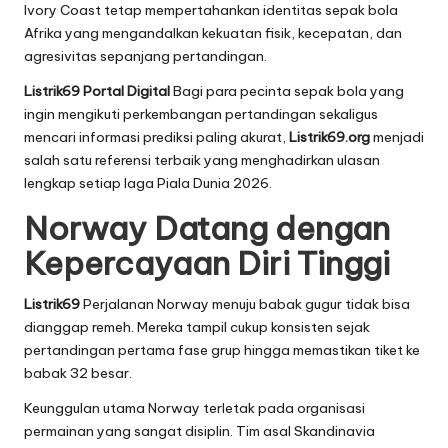
Ivory Coast tetap mempertahankan identitas sepak bola
Afrika yang mengandalkan kekuatan fisik, kecepatan, dan
agresivitas sepanjang pertandingan.
Listrik69 Portal Digital
Bagi para pecinta sepak bola yang
ingin mengikuti perkembangan pertandingan sekaligus
mencari informasi prediksi paling akurat,
Listrik69.org
menjadi
salah satu referensi terbaik yang menghadirkan ulasan
lengkap setiap laga Piala Dunia 2026.
Norway Datang dengan
Kepercayaan Diri Tinggi
Listrik69
Perjalanan Norway menuju babak gugur tidak bisa
dianggap remeh. Mereka tampil cukup konsisten sejak
pertandingan pertama fase grup hingga memastikan tiket ke
babak 32 besar.
Keunggulan utama Norway terletak pada organisasi
permainan yang sangat disiplin. Tim asal Skandinavia