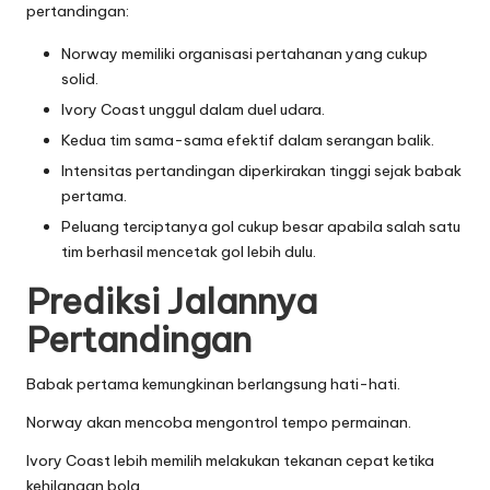
pertandingan:
Norway memiliki organisasi pertahanan yang cukup
solid.
Ivory Coast unggul dalam duel udara.
Kedua tim sama-sama efektif dalam serangan balik.
Intensitas pertandingan diperkirakan tinggi sejak babak
pertama.
Peluang terciptanya gol cukup besar apabila salah satu
tim berhasil mencetak gol lebih dulu.
Prediksi Jalannya
Pertandingan
Babak pertama kemungkinan berlangsung hati-hati.
Norway akan mencoba mengontrol tempo permainan.
Ivory Coast lebih memilih melakukan tekanan cepat ketika
kehilangan bola.