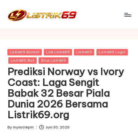
Skip
to
content
Posted
Listrik69 Sbobet
Link Listrik69
Listrik69
Listrik69 Login
in
Listrik69 Slot
Situs Listrik69
Prediksi Norway vs Ivory
Coast: Laga Sengit
Babak 32 Besar Piala
Dunia 2026 Bersama
Listrik69.org
By
mylistrikpln
Juni 30, 2026
Posted
by