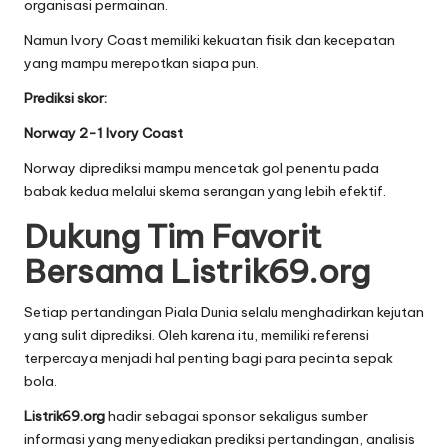
organisasi permainan.
Namun Ivory Coast memiliki kekuatan fisik dan kecepatan
yang mampu merepotkan siapa pun.
Prediksi skor:
Norway 2-1 Ivory Coast
Norway diprediksi mampu mencetak gol penentu pada
babak kedua melalui skema serangan yang lebih efektif.
Dukung Tim Favorit
Bersama Listrik69.org
Setiap pertandingan Piala Dunia selalu menghadirkan kejutan
yang sulit diprediksi. Oleh karena itu, memiliki referensi
terpercaya menjadi hal penting bagi para pecinta sepak
bola.
Listrik69.org
hadir sebagai sponsor sekaligus sumber
informasi yang menyediakan prediksi pertandingan, analisis