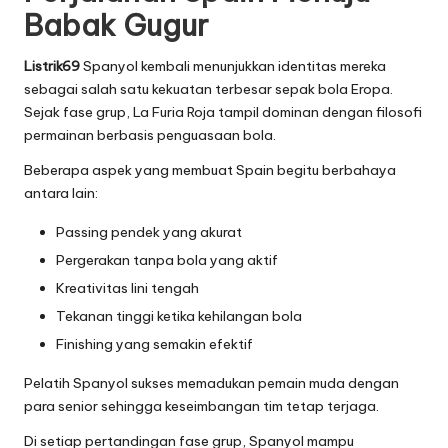
Babak Gugur
Listrik69
Spanyol kembali menunjukkan identitas mereka
sebagai salah satu kekuatan terbesar sepak bola Eropa.
Sejak fase grup, La Furia Roja tampil dominan dengan filosofi
permainan berbasis penguasaan bola.
Beberapa aspek yang membuat Spain begitu berbahaya
antara lain:
Passing pendek yang akurat
Pergerakan tanpa bola yang aktif
Kreativitas lini tengah
Tekanan tinggi ketika kehilangan bola
Finishing yang semakin efektif
Pelatih Spanyol sukses memadukan pemain muda dengan
para senior sehingga keseimbangan tim tetap terjaga.
Di setiap pertandingan fase grup, Spanyol mampu