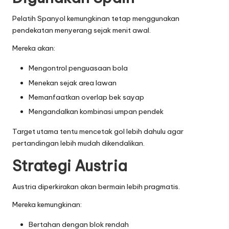
Pelatih Spanyol kemungkinan tetap menggunakan
pendekatan menyerang sejak menit awal.
Mereka akan:
Mengontrol penguasaan bola
Menekan sejak area lawan
Memanfaatkan overlap bek sayap
Mengandalkan kombinasi umpan pendek
Target utama tentu mencetak gol lebih dahulu agar
pertandingan lebih mudah dikendalikan.
Strategi Austria
Austria diperkirakan akan bermain lebih pragmatis.
Mereka kemungkinan:
Bertahan dengan blok rendah