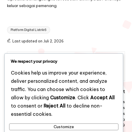
keluar sebagai pemenang.
Tags:
Platform Digital Listrik6
Last updated on Juli 2, 2026
mylistrikpln
We respect your privacy
View All Posts
Cookies help us improve your experience,
deliver personalized content, and analyze
traffic. You can choose which cookies to
Post
Previous Post
Next Post
allow by clicking
Customize
. Click
Accept All
navigation
Prediksi USA vs Bosnia-
Prediksi France vs
to consent or
Reject All
to decline non-
Herzegovina: Tuan Rumah
Paraguay: Les Bleus
Bertekad Lanjutkan Mimpi di
Waspadai Kejutan Los
essential cookies.
Babak 32 Besar Piala Dunia
Guaranies Bersama
2026
LISTRIK69
Customize