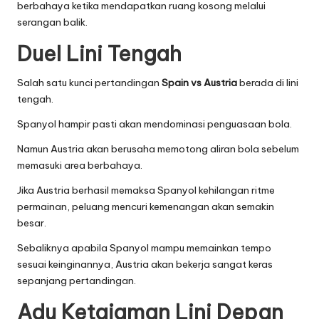
berbahaya ketika mendapatkan ruang kosong melalui
serangan balik.
Duel Lini Tengah
Salah satu kunci pertandingan
Spain vs Austria
berada di lini
tengah.
Spanyol hampir pasti akan mendominasi penguasaan bola.
Namun Austria akan berusaha memotong aliran bola sebelum
memasuki area berbahaya.
Jika Austria berhasil memaksa Spanyol kehilangan ritme
permainan, peluang mencuri kemenangan akan semakin
besar.
Sebaliknya apabila Spanyol mampu memainkan tempo
sesuai keinginannya, Austria akan bekerja sangat keras
sepanjang pertandingan.
Adu Ketajaman Lini Depan