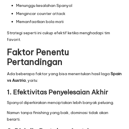
Menunggu kesalahan Spanyol
Mengincar counter attack
Memanfaatkan bola mati
Strategi seperti ini cukup efektif ketika menghadapi tim
favorit.
Faktor Penentu
Pertandingan
Ada beberapa faktor yang bisa menentukan hasil laga
Spain
vs Austria
, yaitu:
1. Efektivitas Penyelesaian Akhir
Spanyol diperkirakan menciptakan lebih banyak peluang.
Namun tanpa finishing yang baik, dominasi tidak akan
berarti.