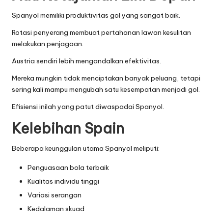
Spanyol memiliki produktivitas gol yang sangat baik.
Rotasi penyerang membuat pertahanan lawan kesulitan
melakukan penjagaan.
Austria sendiri lebih mengandalkan efektivitas.
Mereka mungkin tidak menciptakan banyak peluang, tetapi
sering kali mampu mengubah satu kesempatan menjadi gol.
Efisiensi inilah yang patut diwaspadai Spanyol.
Kelebihan Spain
Beberapa keunggulan utama Spanyol meliputi:
Penguasaan bola terbaik
Kualitas individu tinggi
Variasi serangan
Kedalaman skuad