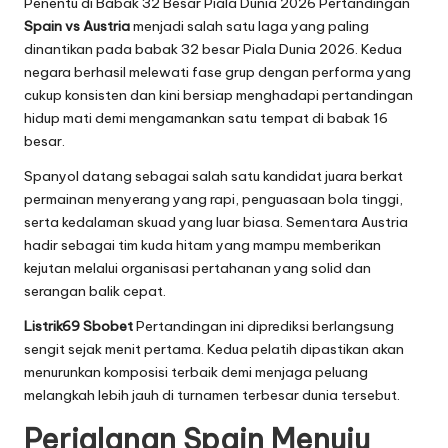
Penentu di Babak 32 Besar Piala Dunia 2026 Pertandingan
Spain vs Austria
menjadi salah satu laga yang paling
dinantikan pada babak 32 besar Piala Dunia 2026. Kedua
negara berhasil melewati fase grup dengan performa yang
cukup konsisten dan kini bersiap menghadapi pertandingan
hidup mati demi mengamankan satu tempat di babak 16
besar.
Spanyol datang sebagai salah satu kandidat juara berkat
permainan menyerang yang rapi, penguasaan bola tinggi,
serta kedalaman skuad yang luar biasa. Sementara Austria
hadir sebagai tim kuda hitam yang mampu memberikan
kejutan melalui organisasi pertahanan yang solid dan
serangan balik cepat.
Listrik69 Sbobet
Pertandingan ini diprediksi berlangsung
sengit sejak menit pertama. Kedua pelatih dipastikan akan
menurunkan komposisi terbaik demi menjaga peluang
melangkah lebih jauh di turnamen terbesar dunia tersebut.
Perjalanan Spain Menuju