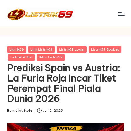
Skip
to
content
Posted
Listrik69
Link Listrik69
Listrik69 Login
Listrik69 Sbobet
in
Listrik69 Slot
Situs Listrik69
Prediksi Spain vs Austria:
La Furia Roja Incar Tiket
Perempat Final Piala
Dunia 2026
By
mylistrikpln
Juli 2, 2026
Posted
by