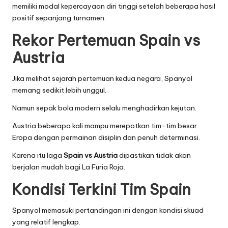
memiliki modal kepercayaan diri tinggi setelah beberapa hasil
positif sepanjang turnamen.
Rekor Pertemuan Spain vs
Austria
Jika melihat sejarah pertemuan kedua negara, Spanyol
memang sedikit lebih unggul.
Namun sepak bola modern selalu menghadirkan kejutan.
Austria beberapa kali mampu merepotkan tim-tim besar
Eropa dengan permainan disiplin dan penuh determinasi.
Karena itu laga
Spain vs Austria
dipastikan tidak akan
berjalan mudah bagi La Furia Roja.
Kondisi Terkini Tim Spain
Spanyol memasuki pertandingan ini dengan kondisi skuad
yang relatif lengkap.