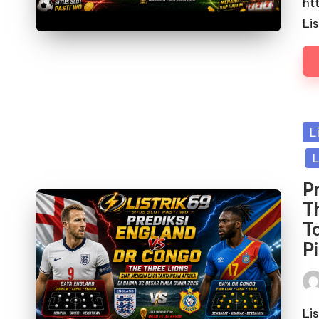
ht
Li
Po
L
in
L
P
T
T
P
Pos
by
Li