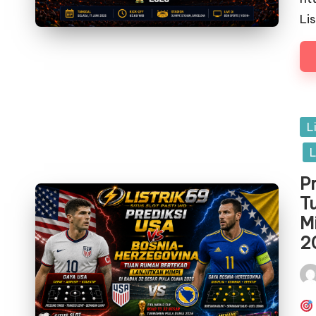
Li
Po
L
in
L
P
T
M
2
Pos
by