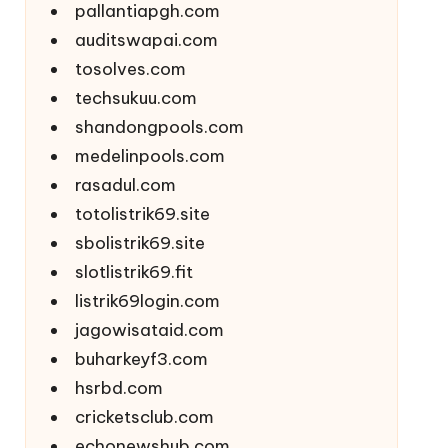
pallantiapgh.com
auditswapai.com
tosolves.com
techsukuu.com
shandongpools.com
medelinpools.com
rasadul.com
totolistrik69.site
sbolistrik69.site
slotlistrik69.fit
listrik69login.com
jagowisataid.com
buharkeyf3.com
hsrbd.com
cricketsclub.com
echonewshub.com