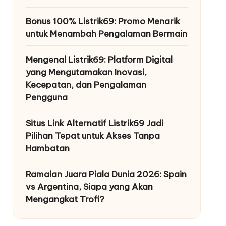
Bonus 100% Listrik69: Promo Menarik
untuk Menambah Pengalaman Bermain
Mengenal Listrik69: Platform Digital
yang Mengutamakan Inovasi,
Kecepatan, dan Pengalaman
Pengguna
Situs Link Alternatif Listrik69 Jadi
Pilihan Tepat untuk Akses Tanpa
Hambatan
Ramalan Juara Piala Dunia 2026: Spain
vs Argentina, Siapa yang Akan
Mengangkat Trofi?