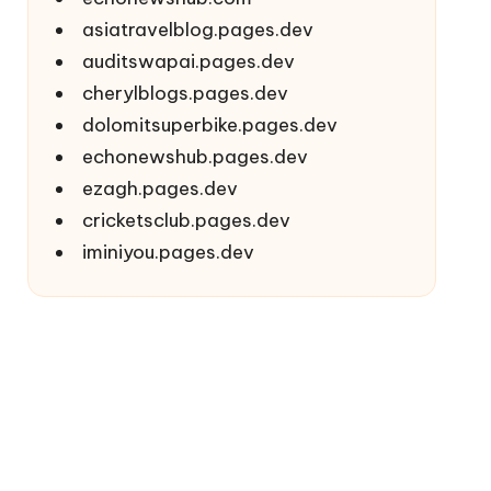
asiatravelblog.pages.dev
auditswapai.pages.dev
cherylblogs.pages.dev
dolomitsuperbike.pages.dev
echonewshub.pages.dev
ezagh.pages.dev
cricketsclub.pages.dev
iminiyou.pages.dev