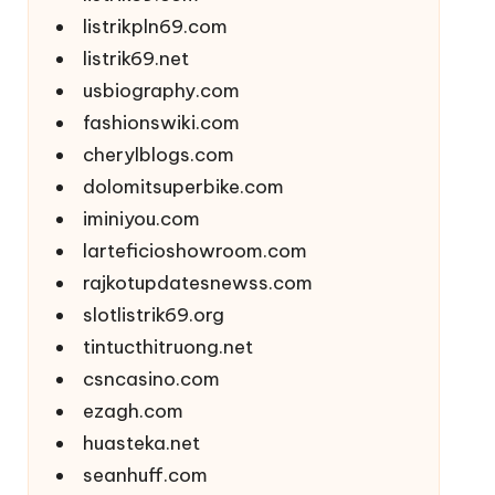
listrikpln69.com
listrik69.net
usbiography.com
fashionswiki.com
cherylblogs.com
dolomitsuperbike.com
iminiyou.com
larteficioshowroom.com
rajkotupdatesnewss.com
slotlistrik69.org
tintucthitruong.net
csncasino.com
ezagh.com
huasteka.net
seanhuff.com