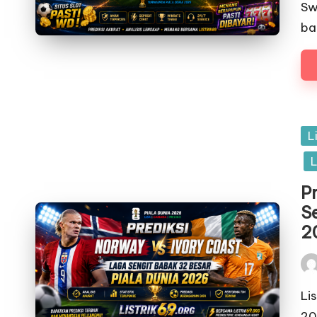
Sw
ba
Po
L
in
L
P
S
2
Pos
by
Li
20