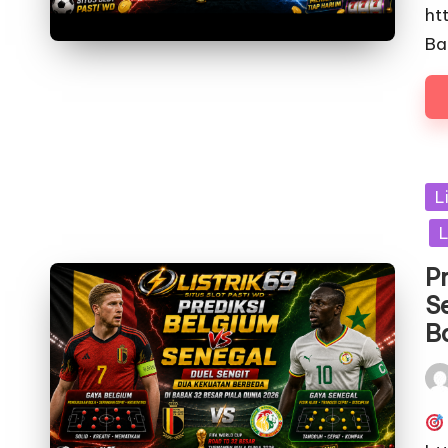
htt
Ba
Po
L
in
L
P
S
B
Pos
by