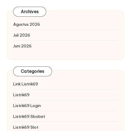
Archives
Agustus 2026
Juli 2026
Juni 2026
Categories
Link Listrik69
Listrik69
Listrik69 Login
Listrik69 Sbobet
Listrik69 Slot