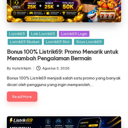
Posted
Listrik69
Link Listrik69
Listrik69 Login
in
Listrik69 Sbobet
Listrik69 Slot
Situs Listrik69
Bonus 100% Listrik69: Promo Menarik untuk
Menambah Pengalaman Bermain
By
mylistrikpln
Agustus 3, 2026
Posted
by
Bonus 100% Listrik69 menjadi salah satu promo yang banyak
dicari oleh pengguna yang ingin memperoleh…
Read More