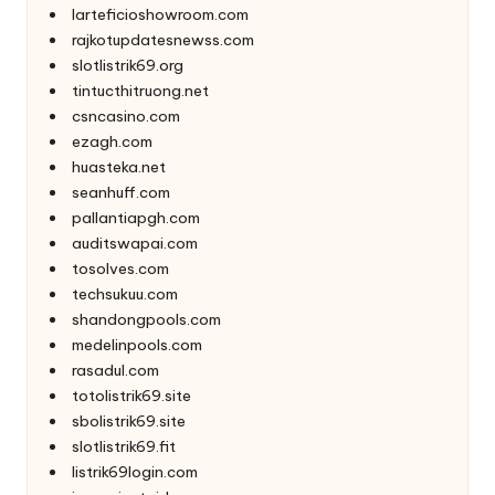
larteficioshowroom.com
rajkotupdatesnewss.com
slotlistrik69.org
tintucthitruong.net
csncasino.com
ezagh.com
huasteka.net
seanhuff.com
pallantiapgh.com
auditswapai.com
tosolves.com
techsukuu.com
shandongpools.com
medelinpools.com
rasadul.com
totolistrik69.site
sbolistrik69.site
slotlistrik69.fit
listrik69login.com