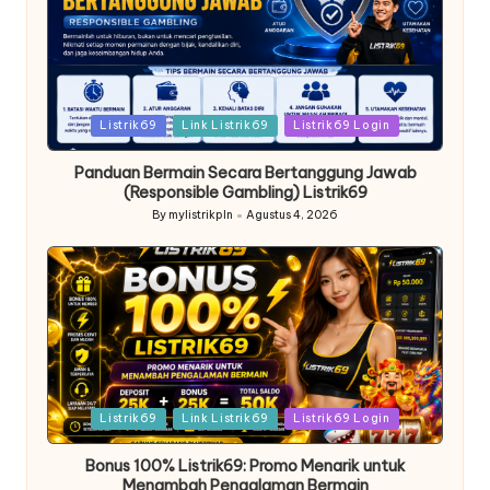
Posted
Listrik69
Link Listrik69
Listrik69 Login
in
Panduan Bermain Secara Bertanggung Jawab
(Responsible Gambling) Listrik69
By
mylistrikpln
Agustus 4, 2026
Posted
by
Posted
Listrik69
Link Listrik69
Listrik69 Login
in
Bonus 100% Listrik69: Promo Menarik untuk
Menambah Pengalaman Bermain