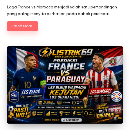
by
Laga France vs Morocco menjadi salah satu pertandingan
yang paling menyita perhatian pada babak perempat…
Read More