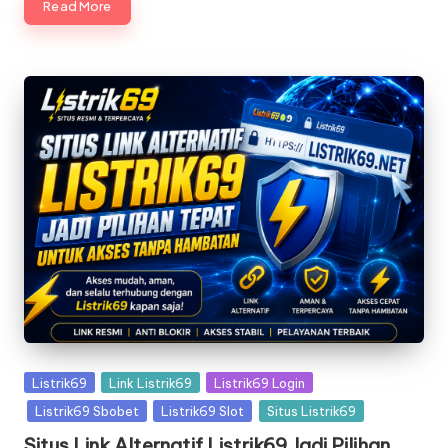
Read More
Posted
Listrik69
Link Listrik69
Listrik69 Login
in
Listrik69 Sbobet
Listrik69 Slot
Situs Listrik69
Situs Link Alternatif Listrik69 Jadi Pilihan