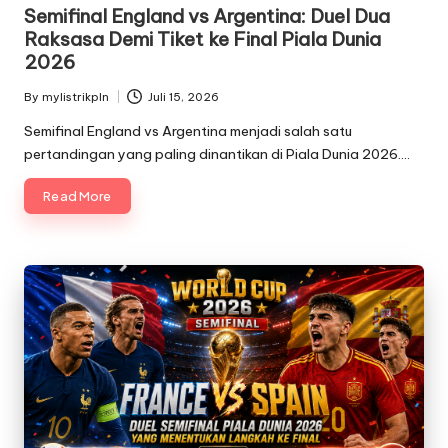
Semifinal England vs Argentina: Duel Dua
Raksasa Demi Tiket ke Final Piala Dunia
2026
By
mylistrikpln
Juli 15, 2026
Posted
by
Semifinal England vs Argentina menjadi salah satu
pertandingan yang paling dinantikan di Piala Dunia 2026.…
Read More